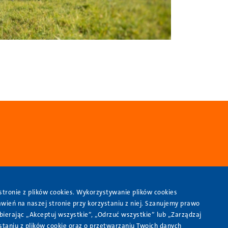
tronie z plików cookies. Wykorzystywanie plików cookies
wo
Etyka i compliance
wień na naszej stronie przy korzystaniu z niej. Szanujemy prawo
ierając „Akceptuj wszystkie”, „Odrzuć wszystkie” lub „Zarządzaj
taniu z plików cookie oraz o przetwarzaniu Twoich danych