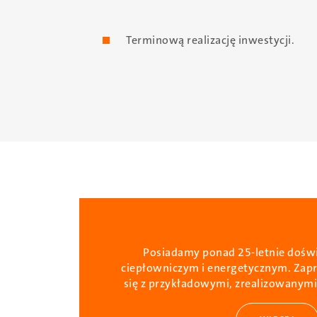
Terminową realizację inwestycji.
Posiadamy ponad 25-letnie doświ
ciepłowniczym i energetycznym. Zap
się z przykładowymi, zrealizowanymi