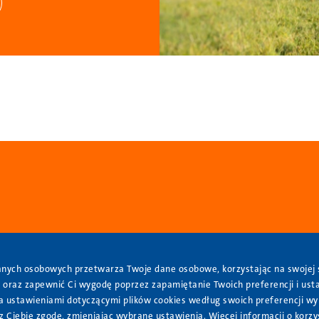
danych osobowych przetwarza Twoje dane osobowe, korzystając na swojej s
kt
Dołącz do nas
Bezpieczeństwo
Cyberbezpieczeńst
 oraz zapewnić Ci wygodę poprzez zapamiętanie Twoich preferencji i usta
 ustawieniami dotyczącymi plików cookies według swoich preferencji wyb
ebie zgodę, zmieniając wybrane ustawienia. Więcej informacji o korzys