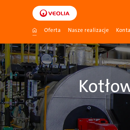
Przejdź
do
treści
Oferta
Nasze realizacje
Kont
Kotło