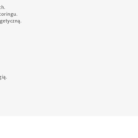
ch.
toringu.
rgetyczną.
ią.