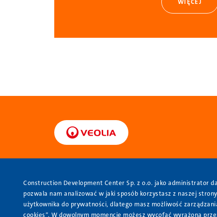
WIĘCEJ
Stopka
Construction Development Center Sp. z o.o. jako administrator 
O nas
Oferta
Nasze realizacje
Konta
pozwala nam analizować w jaki sposób korzystasz z naszej strony
użytkownika do prywatności, dlatego masz możliwość zarządzania
cookies”. W dowolnym momencie możesz wycofać wyrażoną przez Ci