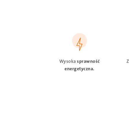
SVG
Wysoka
sprawność
Z
energetyczna.