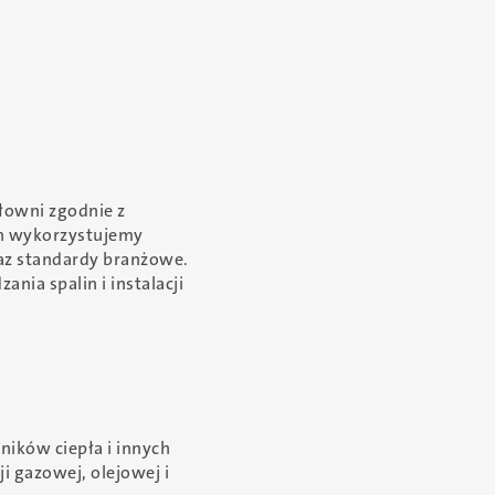
owni zgodnie z
ch wykorzystujemy
az standardy branżowe.
ia spalin i instalacji
ików ciepła i innych
i gazowej, olejowej i