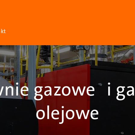
akt
wnie gazowe i ga
olejowe