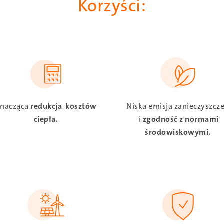
Korzyści:
SVG
SVG
nacząca
redukcja kosztów
Niska emisja zanieczyszcz
ciepła.
i
zgodność z normami
środowiskowymi.
SVG
SVG