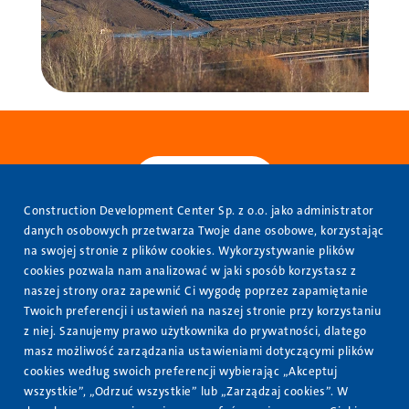
Construction Development Center Sp. z o.o. jako administrator
danych osobowych przetwarza Twoje dane osobowe, korzystając
www.veolia.pl
na swojej stronie z plików cookies. Wykorzystywanie plików
cookies pozwala nam analizować w jaki sposób korzystasz z
O nas
naszej strony oraz zapewnić Ci wygodę poprzez zapamiętanie
Stopka
Twoich preferencji i ustawień na naszej stronie przy korzystaniu
Oferta
z niej. Szanujemy prawo użytkownika do prywatności, dlatego
masz możliwość zarządzania ustawieniami dotyczącymi plików
Nasze realizacje
cookies według swoich preferencji wybierając „Akceptuj
Kontakt
wszystkie”, „Odrzuć wszystkie” lub „Zarządzaj cookies”. W