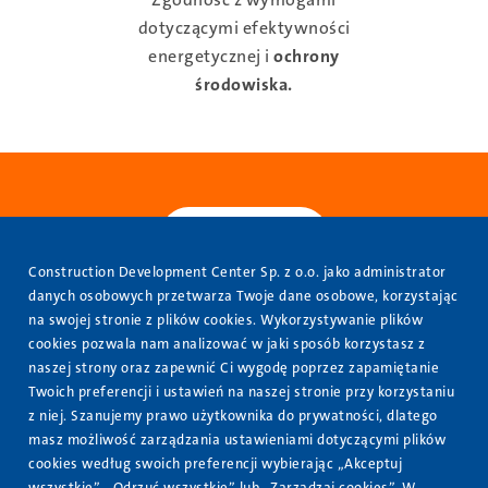
dotyczącymi efektywności
energetycznej i
ochrony
środowiska.
Construction Development Center Sp. z o.o. jako administrator
danych osobowych przetwarza Twoje dane osobowe, korzystając
www.veolia.pl
na swojej stronie z plików cookies. Wykorzystywanie plików
cookies pozwala nam analizować w jaki sposób korzystasz z
O nas
naszej strony oraz zapewnić Ci wygodę poprzez zapamiętanie
Stopka
Twoich preferencji i ustawień na naszej stronie przy korzystaniu
Oferta
z niej. Szanujemy prawo użytkownika do prywatności, dlatego
masz możliwość zarządzania ustawieniami dotyczącymi plików
Nasze realizacje
cookies według swoich preferencji wybierając „Akceptuj
Kontakt
wszystkie”, „Odrzuć wszystkie” lub „Zarządzaj cookies”. W