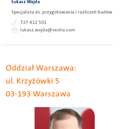
Person
Łukasz Wajda
Specjalista ds. przygotowania i rozliczeń budów
Phone
727 412 501
E-
lukasz.wajda@veolia.com
mail
Oddział Warszawa:
ul. Krzyżówki 5
03-193 Warszawa
Obraz