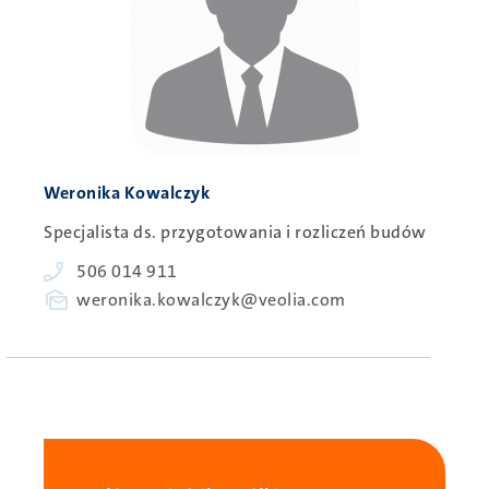
Person
Weronika Kowalczyk
Specjalista ds. przygotowania i rozliczeń budów
Phone
506 014 911
E-
weronika.kowalczyk@veolia.com
mail