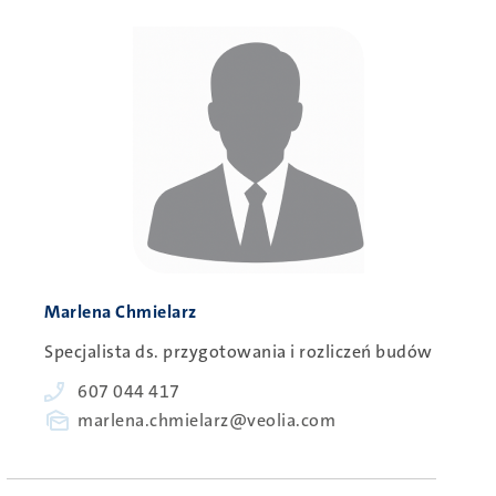
Obraz
Person
Marlena Chmielarz
Specjalista ds. przygotowania i rozliczeń budów
Phone
607 044 417
E-
marlena.chmielarz@veolia.com
mail