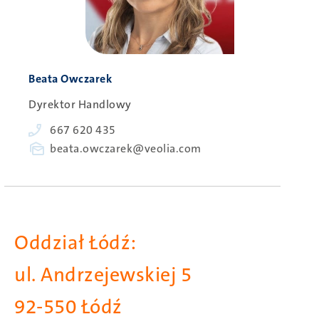
Person
Beata Owczarek
Dyrektor Handlowy
Phone
667 620 435
E-
beata.owczarek@veolia.com
mail
Oddział Łódź:
ul. Andrzejewskiej 5
92-550 Łódź