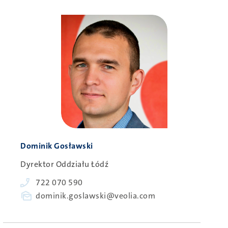
Obraz
Person
Dominik Gosławski
Dyrektor Oddziału Łódź
Phone
722 070 590
E-
dominik.goslawski@veolia.com
mail