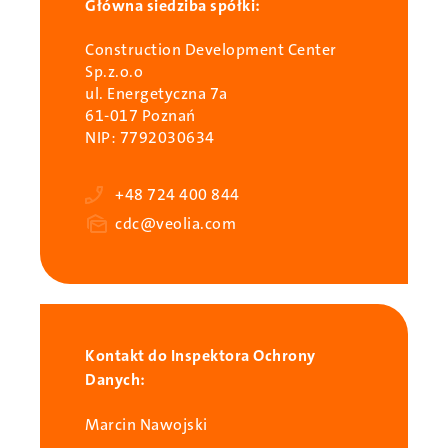
Główna siedziba spółki:
Construction Development Center
Sp.z.o.o
ul. Energetyczna 7a
61-017 Poznań
NIP: 7792030634
Phone
+48 724 400 844
E-
cdc@veolia.com
mail
Kontakt do Inspektora Ochrony
Danych:
Person
Marcin Nawojski