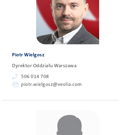
Person
Piotr Wielgosz
Dyrektor Oddziału Warszawa
Phone
506 014 708
E-
piotr.wielgosz@veolia.com
mail
Obraz