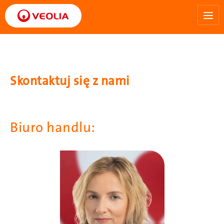
Przejdź
do
treści
Skontaktuj się z nami
Biuro handlu:
Obraz