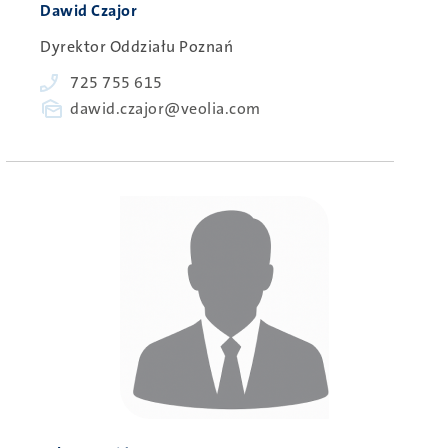
Person
Dawid Czajor
Dyrektor Oddziału Poznań
Phone
725 755 615
E-
dawid.czajor@veolia.com
mail
Obraz